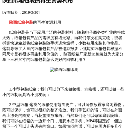
陕西纸箱包装的再生资源利用
[发布日期：2019/3/30]
陕西纸箱包装
的再生资源利用
纸箱包装是当下应用广泛的包装材料，随着电子商务类行业的持续
火热，纸箱包装产品的需求度有增无减。而我们每次在购完物，或者
拆完快递箱就将纸箱包装随手扔进垃圾桶，少数被用来装其他物品。
这就导致了大量的纸箱包装产品被遗弃报废，但其实纸箱包装根据不
同尺寸是有很多再生利用价值的， 陕西纸箱厂家新龙包装就为大家分
享下三种尺寸的纸箱包装怎么更好的回收利用？
1.小型包装纸箱：我们可以剪下来做象棋、方格棋，还可以做一些
小的纸制玩具给小朋友玩；
2.中型纸箱:这类的纸箱使用范围更广，可以留作放置家庭闲置物，
既可以保护，也可以很好的整齐堆放。我们手艺好的话，可以在外面
画上漂亮的图案，当花篮摆放东西。当然我们还可以做家庭影院哦。
我们可以在纸箱的一边开个口，用胶水把手机，MP4等固定好，侧边
留下一个可以让头进去的窗口。如果怕闷的话，可以在周边开多几个