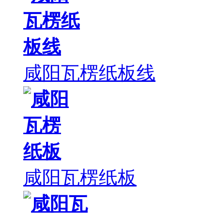
咸阳瓦楞纸板线
咸阳瓦楞纸板