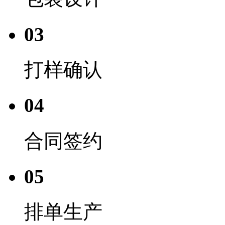
03
打样确认
04
合同签约
05
排单生产