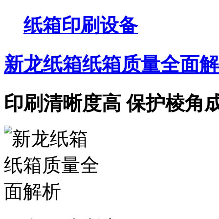
纸箱印刷设备
新龙纸箱纸箱质量全面解
印刷清晰度高 保护棱角