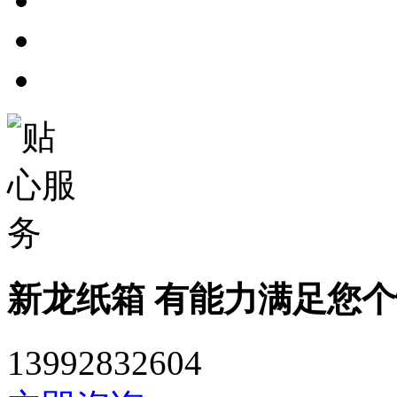
新龙纸箱 有能力满足您
13992832604