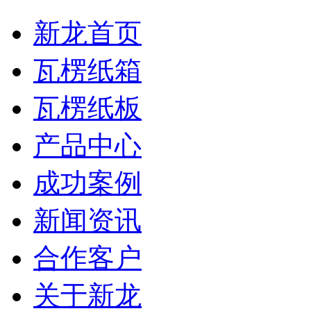
新龙首页
瓦楞纸箱
瓦楞纸板
产品中心
成功案例
新闻资讯
合作客户
关于新龙