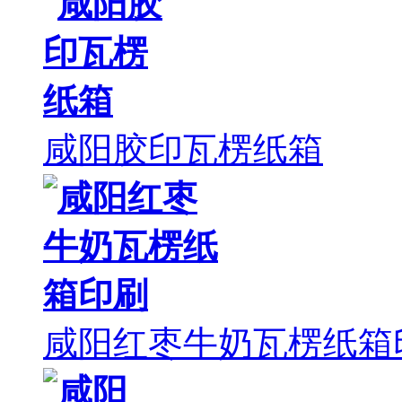
咸阳胶印瓦楞纸箱
咸阳红枣牛奶瓦楞纸箱