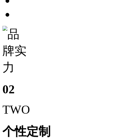
02
TWO
个性定制