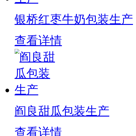
银桥红枣牛奶包装生产
查看详情
阎良甜瓜包装生产
查看详情