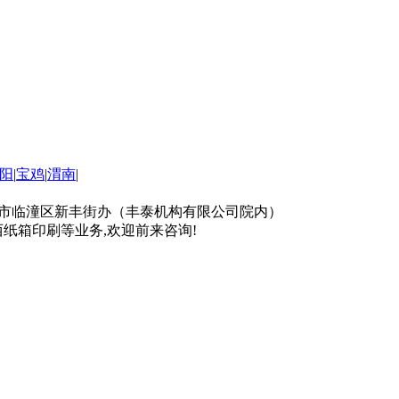
阳
|
宝鸡
|
渭南
|
司地址：西安市临潼区新丰街办（丰泰机构有限公司院内）
西纸箱印刷等业务,欢迎前来咨询!