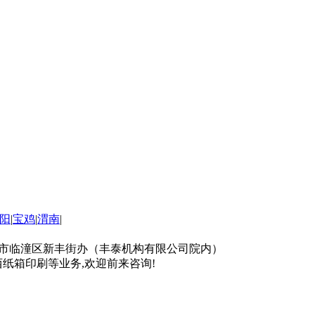
阳
|
宝鸡
|
渭南
|
司地址：西安市临潼区新丰街办（丰泰机构有限公司院内）
西纸箱印刷等业务,欢迎前来咨询!