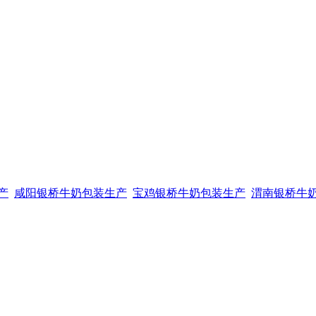
产
咸阳银桥牛奶包装生产
宝鸡银桥牛奶包装生产
渭南银桥牛