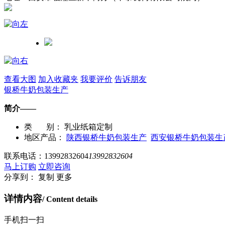
查看大图
加入收藏夹
我要评价
告诉朋友
银桥牛奶包装生产
简介——
类 别：
乳业纸箱定制
地区产品：
陕西银桥牛奶包装生产
西安银桥牛奶包装生
联系电话：
13992832604
13992832604
马上订购
立即咨询
分享到：
复制
更多
详情内容
/ Content details
手机扫一扫