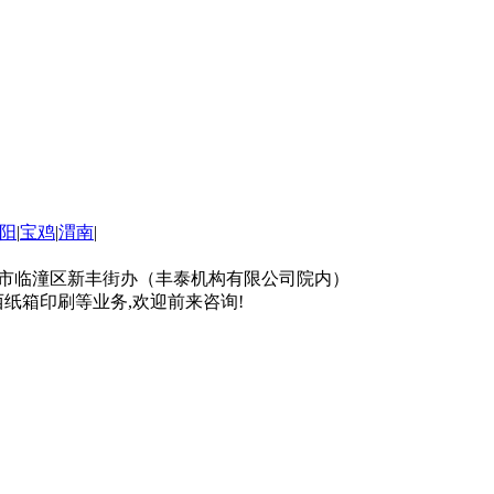
阳
|
宝鸡
|
渭南
|
司地址：西安市临潼区新丰街办（丰泰机构有限公司院内）
西纸箱印刷等业务,欢迎前来咨询!