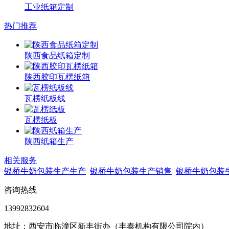
工业纸箱定制
热门推荐
陕西食品纸箱定制
陕西胶印瓦楞纸箱
瓦楞纸板线
瓦楞纸板
陕西纸箱生产
相关服务
银桥牛奶包装生产生产
银桥牛奶包装生产销售
银桥牛奶包装
咨询热线
13992832604
地址：西安市临潼区新丰街办（丰泰机构有限公司院内）