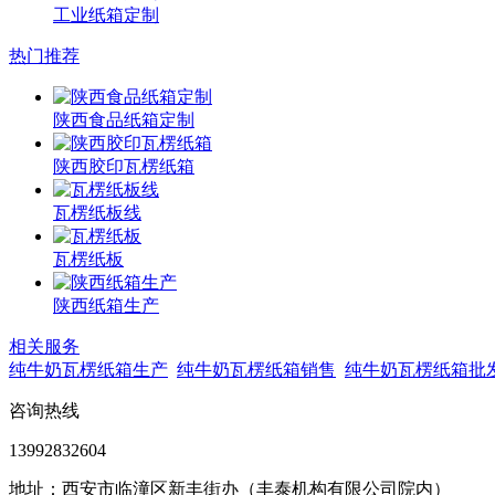
工业纸箱定制
热门推荐
陕西食品纸箱定制
陕西胶印瓦楞纸箱
瓦楞纸板线
瓦楞纸板
陕西纸箱生产
相关服务
纯牛奶瓦楞纸箱生产
纯牛奶瓦楞纸箱销售
纯牛奶瓦楞纸箱批
咨询热线
13992832604
地址：西安市临潼区新丰街办（丰泰机构有限公司院内）