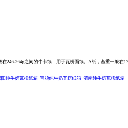
46-264g之间的牛卡纸，用于瓦楞面纸。A纸，基重一般在172
咸阳纯牛奶瓦楞纸箱
宝鸡纯牛奶瓦楞纸箱
渭南纯牛奶瓦楞纸箱