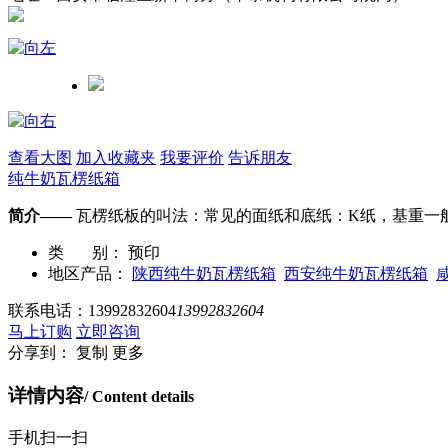
查看大图
加入收藏夹
我要评价
告诉朋友
纯牛奶瓦楞纸箱
简介——
瓦楞纸板的叫法：常见的面纸和底纸：K纸，基重一般在2
类 别：
预印
地区产品：
陕西纯牛奶瓦楞纸箱
西安纯牛奶瓦楞纸箱
联系电话：
13992832604
13992832604
马上订购
立即咨询
分享到：
复制
更多
详情内容
/ Content details
手机扫一扫