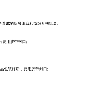
料造成的折叠纸盒和微细瓦楞纸盒。
后要用胶带封口;
品包装好后，要用胶带封口;