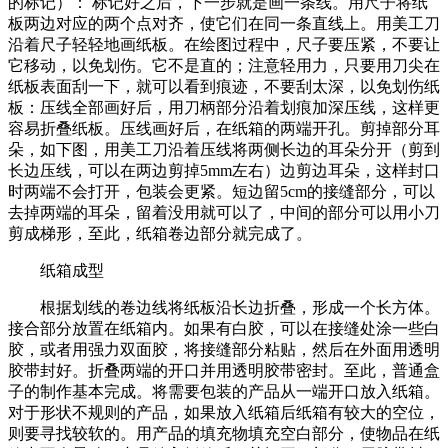
的标记）： 标记好之后，下一步就是画一条线。用尺子将纸
板两边对应的两个点对齐，使它们在同一条直线上。用美工刀
沿着尺子轻轻地画纸板。在绘图过程中，尺子要压紧，不要让
它移动，以免划伤。它不是直的；注意轻用力，只要用刀尖在
纸板表面刮一下，就可以看到痕迹，不要刮太深，以免划伤纸
板：压线全部画好后，用刀柄部分沿着划痕加深压线，这样更
容易折叠纸板。压线画好后，在纸箱的两端开孔。剪掉部分耳
朵，如下图，用美工刀沿着压线将两侧长边的耳朵分开（剪到
长边压线，可以在两边剪掉5mm左右）边剪边耳朵，这样封口
时两端不会打开，包装会更紧。短边留5cm的接缝部分，可以
去掉两端的耳朵，留着没用就可以了，中间的部分可以用小刀
剪成梯形，至此，纸箱卷边部分就完成了。
纸箱成型
根据划线的卷边线将纸板沿长边折叠，形成一个长方体。
接合部分放置在纸箱内。如果有白胶，可以在接缝处涂一些白
胶，或者用强力双面胶，将接缝部分粘贴，然后在外面用透明
胶带封好。折叠两端的开口并用透明胶带密封。至此，普通盒
子的制作基本完成。将需要包装的产品从一端开口放入纸箱。
对于形状不规则的产品，如果放入纸箱后纸箱有较大的空位，
则要寻找较软的。用产品的填充物填充空白部分，使物品在纸