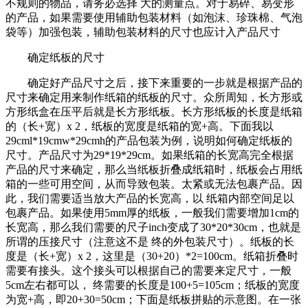
不规则的物品，请务必选择 大的测量点。对于易碎、易变形
的产品，如果需要使用辅助包装材料（如泡沫、珍珠棉、气泡
袋等）加强包装，辅助包装材料的尺寸也应计入产品尺寸
确定纸板的尺寸
确定好产品尺寸之后，接下来重要的一步就是根据产品的
尺寸来确定用来制作纸箱的纸板的尺寸。众所周知，长方形或
方形纸盒在压平后就是长方形纸板。长方形纸板的长度是纸箱
的（长+宽）x 2，纸板的宽度是纸箱的宽+高。下面我以
29cml*19cmw*29cmh的产品包装为例，说明如何确定纸板的
尺寸。产品尺寸为29*19*29cm。如果纸箱的长宽高完全根据
产品的尺寸来确定，那么当纸板折叠成纸箱时，纸板会占用纸
箱的一些可用空间，从而导致包装。太紧或无法包裹产品。因
此，我们需要适当放大产品的长宽高，以 纸箱内部空间足以
包裹产品。如果使用5mm厚的纸板，一般我们需要增加1cm的
长宽高，那么我们需要的尺子inch变成了30*20*30cm，也就是
所谓的压接尺寸（注意这不是 终的外包装尺寸）。纸板的长
度是（长+宽）x 2，这里是（30+20）*2=100cm。纸箱折叠时
需要有接头。这个接头可以根据自己的需要来定尺寸，一般
5cm左右都可以， 终需要的长度是100+5=105cm；纸板的宽度
为宽+高，即20+30=50cm；下面是纸板拼贴的示意图。在一张